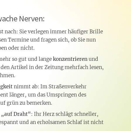
hwache Nerven:
st nach: Sie verlegen immer häufiger Brille
sen Termine und fragen sich, ob Sie nun
ben oder nicht.
 mehr so gut und lange
konzentrieren
und
den Artikel in der Zeitung mehrfach lesen,
ehmen.
igkeit
nimmt ab: Im Straßenverkehr
ent länger, um das Umspringen des
auf grün zu bemerken.
g
„auf Draht“
: Ihr Herz schlägt schneller,
espannt und an erholsamen Schlaf ist nicht