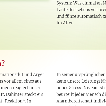
System: Was einmal an N
Laufe des Lebens verlore
und führe automatisch z
im Alter.
n?
rmationsflut und Ärger
In seiner ursprünglichen
s vor allem eines aus:
kann unsere Leistungsfäh
tungen reagiert unser
hohes Stress-Niveau ist o
ft
. Dahinter steckt ein
beurteilt jeder Mensch d
ht-Reaktion“. In
Alarmbereitschaft indivi