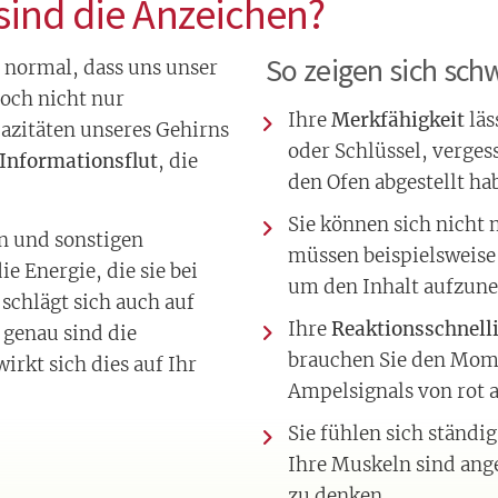
ind die Anzeichen?
So zeigen sich sc
normal, dass uns unser
Doch nicht nur
Ihre
Merkfähigkeit
läs
azitäten unseres Gehirns
oder Schlüssel, verges
Informationsflut
, die
den Ofen abgestellt ha
Sie können sich nicht
n und sonstigen
müssen beispielsweise 
 Energie, die sie bei
um den Inhalt aufzun
schlägt sich auch auf
Ihre
Reaktionsschnell
 genau sind die
brauchen Sie den Mom
rkt sich dies auf Ihr
Ampelsignals von rot 
Sie fühlen sich ständi
Ihre Muskeln sind ang
zu denken.