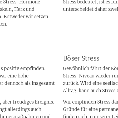
die Stress-Hormone
Stress bedeutet, ist es f
uskeln, Herz und
unterscheidet daher zwei
in: Entweder wir setzen
ten.
Böser Stress
als positiv empfinden.
Gewöhnlich fährt der Kö
zwar eine hohe
Stress-Niveau wieder ru
ber dennoch als
insgesamt
zurück. Wird eine
seelis
Alltag, kann auch Stress
, aber freudiges Ereignis.
Wir empfinden Stress dan
gt allerdings auch
Gründe für eine permane
rziehungsmaßnahmen und
finden sich in unserer Le