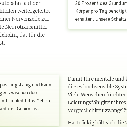
20 Prozent des Grundums
Autobahn, auf der
Körper pro Tag benötigt
teilen weitergeleitet
erhalten. Unsere Schaltz
iner Nervenzelle zur
te Neurotransmitter.
lcholin
, das für die
t.
Damit Ihre mentale und kö
anpassungsfähig und kann
dieses hochsensible Syst
ngen zwischen den
Viele Menschen fürchten 
nd so bleibt das Gehirn
Leistungsfähigkeit ihres
eit des Gehirns ist
Vergesslichkeit zwangslä
Hartnäckig hält sich die 