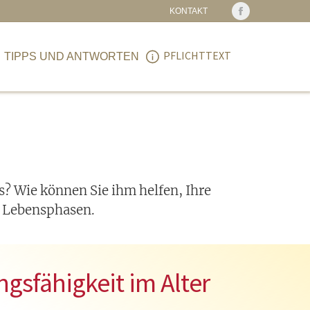
KONTAKT
Facebook
PFLICHTTEXT
IPPS UND ANTWORTEN
page
opens
PFLICHTTEXT
TIPPS UND ANTWORTEN
in
new
window
ss? Wie können Sie ihm helfen, Ihre
e Lebensphasen.
gsfähigkeit im Alter