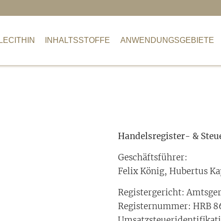
NHALTSSTOFFE
ANWENDUNGSGEBIETE
T
LECITHIN
INHALTSSTOFFE
ANWENDUNGSGEBIETE
Handelsregister- & Steu
Geschäftsführer:
Felix König, Hubertus K
Registergericht: Amtsge
Registernummer: HRB 8
Umsatzsteueridentifika